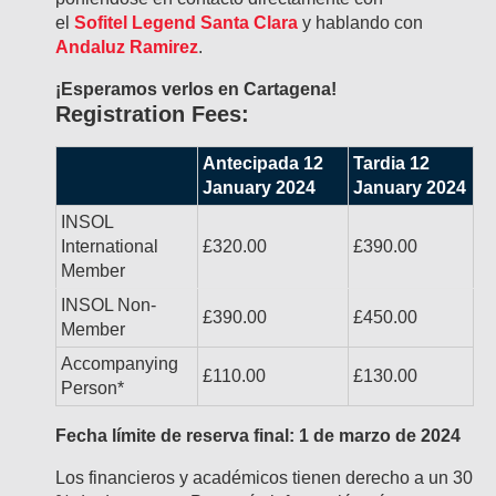
el
Sofitel Legend Santa Clara
y hablando con
Andaluz Ramirez
.
¡Esperamos verlos en Cartagena!
Registration Fees:
Antecipada 12
Tardia 12
January 2024
January 2024
INSOL
International
£320.00
£390.00
Member
INSOL Non-
£390.00
£450.00
Member
Accompanying
£110.00
£130.00
Person*
Fecha límite de reserva final: 1 de marzo de 2024
Los financieros y académicos tienen derecho a un 30