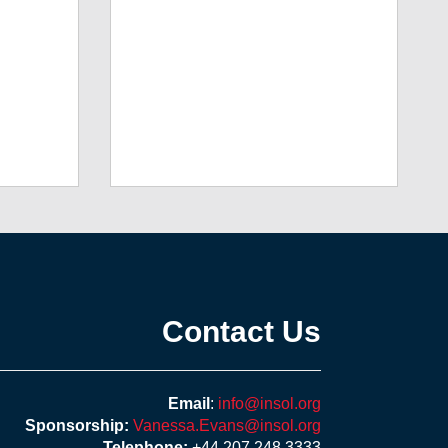
Contact Us
Email
:
info@insol.org
Sponsorship:
Vanessa.Evans@insol.org
Telephone:
+44 207 248 3333