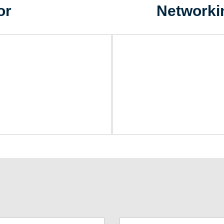
or
Networki