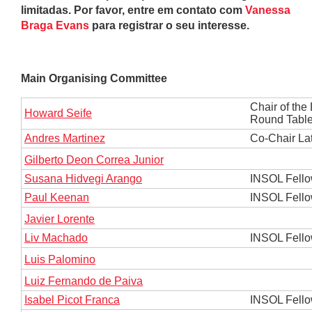
limitadas. Por favor, entre em contato com
Vanessa
Braga Evans
para registrar o seu interesse.
Main Organising Committee
Chair of the
Howard Seife
Round Tabl
Andres Martinez
Co-Chair La
Gilberto Deon Correa Junior
Susana Hidvegi Arango
INSOL Fell
Paul Keenan
INSOL Fell
Javier Lorente
Liv Machado
INSOL Fell
Luis Palomino
Luiz Fernando de Paiva
Isabel Picot Franca
INSOL Fell