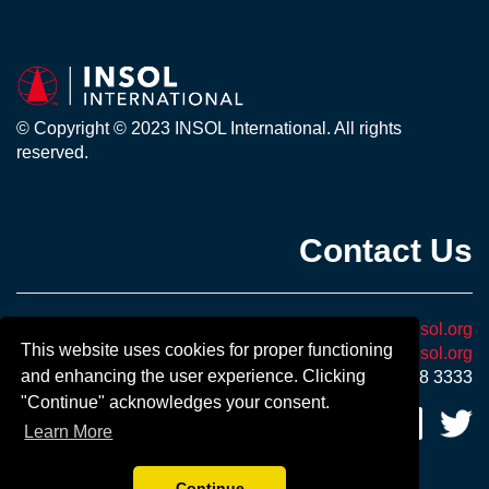
© Copyright © 2023 INSOL International. All rights
reserved.
Contact Us
Email
:
info@insol.org
This website uses cookies for proper functioning
Sponsorship:
Vanessa.Evans@insol.org
and enhancing the user experience. Clicking
Telephone:
+44 207 248 3333
"Continue" acknowledges your consent.
Follow us on Social Media
:
Learn More
Continue